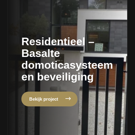
Residentieel –
Basalte
domoticasysteem
en beveiliging
Bekijk project