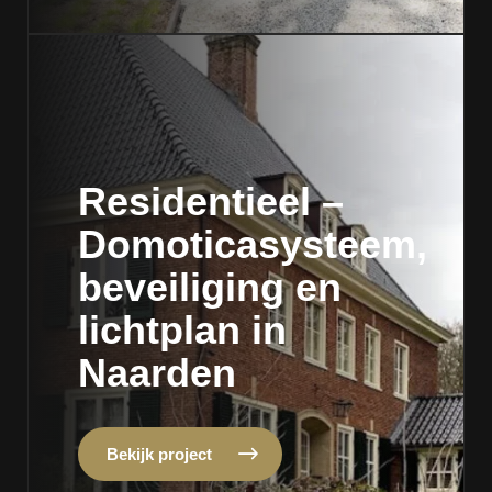
Residentieel –
Domoticasysteem,
beveiliging en
lichtplan in
Naarden
Bekijk project