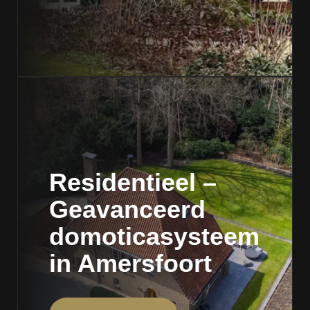
Residentieel –
Geavanceerd
domoticasysteem
in Amersfoort