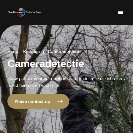
Home
-
Beveiliging
-
Cameradetectie
Cameradetectie
Jouw partner voor betrouwbare cameradetectie die inbrekers
direct herkent en voorkomt
Neem contact op