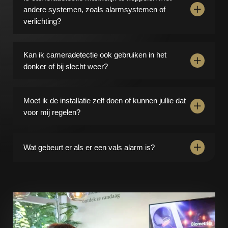
snel actie kunt ondernemen.
andere systemen, zoals alarmsystemen of
verlichting?
Ja, cameradetectie is vaak eenvoudig te integreren
met alarmsystemen, toegangscontrole en verlichting
Kan ik cameradetectie ook gebruiken in het
voor een complete beveiligingsoplossing.
donker of bij slecht weer?
Ja, moderne camera’s hebben nachtzicht en speciale
sensoren die ook onder moeilijke omstandigheden
Moet ik de installatie zelf doen of kunnen jullie dat
betrouwbaar detecteren.
voor mij regelen?
Wij adviseren en installeren de systemen
professioneel, zodat alles optimaal werkt en voldoet
Wat gebeurt er als er een vals alarm is?
aan alle regels.
Je kunt instellingen aanpassen om vals alarm te
voorkomen, en bij professionele monitoring wordt een
vals alarm zorgvuldig gecontroleerd voordat er actie
wordt ondernomen.