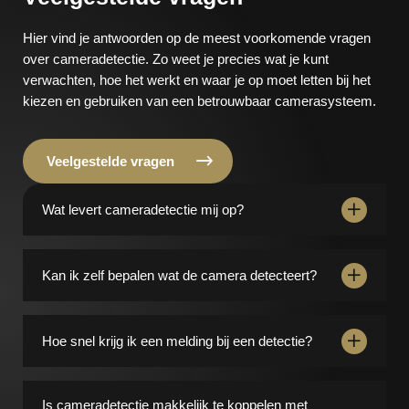
Hier vind je antwoorden op de meest voorkomende vragen
over cameradetectie. Zo weet je precies wat je kunt
verwachten, hoe het werkt en waar je op moet letten bij het
kiezen en gebruiken van een betrouwbaar camerasysteem.
Veelgestelde vragen
Wat levert cameradetectie mij op?
Met cameradetectie krijg je direct een melding bij
verdachte bewegingen, zodat je sneller kunt reageren
Kan ik zelf bepalen wat de camera detecteert?
en je eigendom beter beveiligd is, zonder dat je
constant de camera’s hoeft te bekijken.
Ja, je kunt vaak zones instellen en de gevoeligheid
aanpassen, zodat je alleen meldingen krijgt van
Hoe snel krijg ik een melding bij een detectie?
relevante bewegingen, bijvoorbeeld alleen bij mensen
en niet bij dieren.
De meeste systemen sturen vrijwel direct een melding
naar je smartphone of beveiligingscentrale, zodat je
Is cameradetectie makkelijk te koppelen met