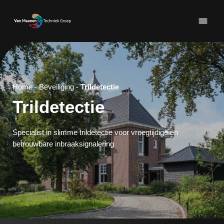
Home
-
Beveiliging
-
Trildetectie
Trildetectie
Specialist in slimme trildetectie voor vroegtijdige en
betrouwbare inbraaksignalering