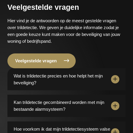
Veelgestelde vragen
Hier vind je de antwoorden op de meest gestelde vragen
over trildetectie. We geven je duidelijke informatie zodat je
een goede keuze kunt maken voor de beveiliging van jouw
woning of bedrijfspand.
Veelgestelde vragen
Wat is trildetectie precies en hoe helpt het mijn
beveiliging?
Trildetectie meet trillingen en bewegingen aan je
woning of bedrijfspand. Hierdoor detecteert het direct
Kan trildetectie gecombineerd worden met mijn
pogingen tot inbraak, zoals het forceren van ramen of
bestaande alarmsysteem?
deuren, nog voordat er schade is. Zo vergroot je de
Ja, trildetectie kun je eenvoudig integreren met je
kans dat inbrekers snel worden afgeschrikt.
huidige alarmsysteem of domoticasysteem. Zo zorg je
Hoe voorkom ik dat mijn trildetectiesysteem valse