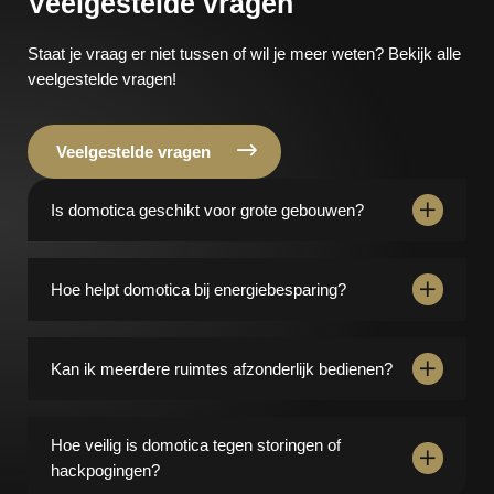
Veelgestelde vragen
Staat je vraag er niet tussen of wil je meer weten? Bekijk alle
veelgestelde vragen!
Veelgestelde vragen
Is domotica geschikt voor grote gebouwen?
Domotica is schaalbaar en kan alle installaties in
kantoren, bedrijfspanden of complexe woningen
Hoe helpt domotica bij energiebesparing?
aansturen. Zo blijft alles overzichtelijk en voorspelbaar.
Door verlichting, klimaat en apparaten automatisch aan
te sturen op gebruik en aanwezigheid, voorkom je
Kan ik meerdere ruimtes afzonderlijk bedienen?
verspilling en houd je grip op het energieverbruik.
Ja, het systeem is zonegericht. Je regelt verlichting,
klimaat, audio en andere functies per ruimte, waardoor
Hoe veilig is domotica tegen storingen of
je energie-efficiëntie en comfort volledig kunt
hackpogingen?
afstemmen op gebruik.