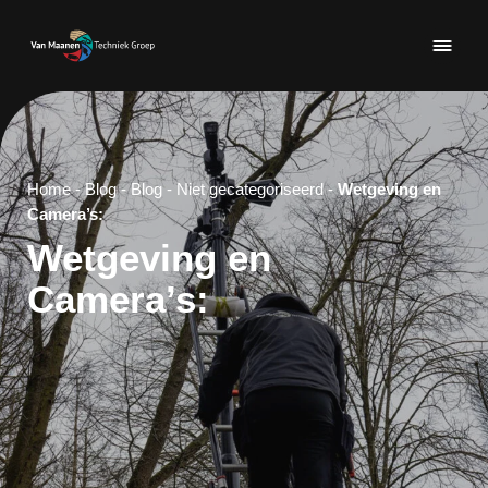
Home
-
Blog
-
Blog
-
Niet gecategoriseerd
-
Wetgeving en
Camera’s:
Wetgeving en
Camera’s: