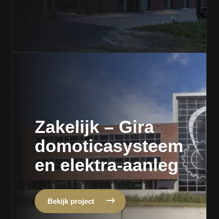
Zakelijk – Gira
domoticasysteem
en elektra-aanleg
Bekijk project